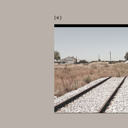
(
e
)