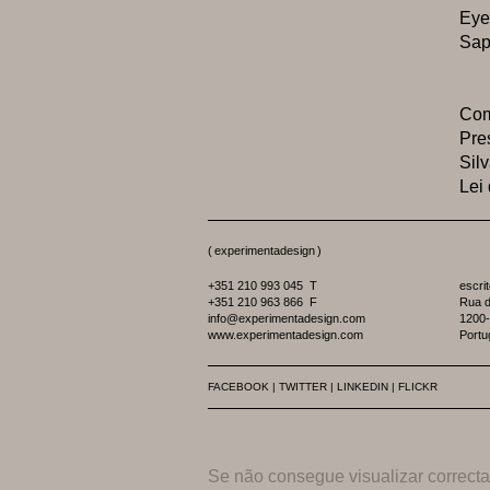
Eye
Sap
Com
Pre
Sil
Lei
(
experimentadesign
)
+351 210 993 045 T
escrit
+351 210 963 866 F
Rua d
info@experimentadesign.com
1200-
www.experimentadesign.com
Portu
FACEBOOK
|
TWITTER
|
LINKEDIN
|
FLICKR
Se não consegue visualizar corre