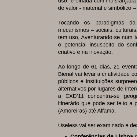
uso” é olhada com indisfarçada
de valor - material e simbólico –
Tocando os paradigmas da
mecanismos – sociais, culturai
tem uso, Aventurando-se num te
o potencial insuspeito do so
criativo e na inovação.
Ao longo de 61 dias, 21 event
Bienal vai levar a criatividade 
públicos e instituições surpre
alternativos por lugares de inter
a EXD’11 concentra-se geog
itinerário que pode ser feito 
(Amoreiras) até Alfama.
Useless vai ser examinado e des
Conferências de Lisboa
c