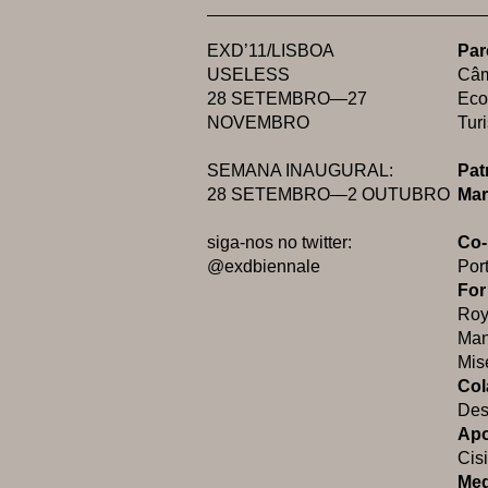
EXD’11/LISBOA
Par
USELESS
Câm
28 SETEMBRO—27
Eco
NOVEMBRO
Tur
SEMANA INAUGURAL:
Pat
28 SETEMBRO—2 OUTUBRO
Mar
siga-nos no twitter:
Co-
@exdbiennale
Por
For
Roy
Man
Mi
Col
Des
Apo
Cis
Med