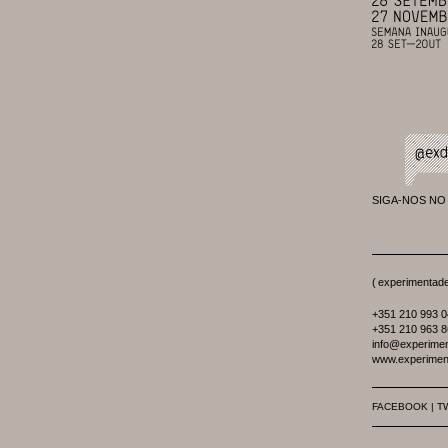
SIGA-NOS NO
(
experimentad
+351 210 993 
+351 210 963 
info@experime
www.experimen
FACEBOOK
|
T