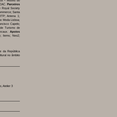
esa – Museu do
EAC.
Parceiros
 Royal Society
Commerce; Santa
TP; Antena 1;
o:
Moda Lisboa;
ncisco Capelo;
de Turismo de
Decaux.
Apoios
; Items; Neo2;
te da República
ltural no âmbito
, Atelier 3