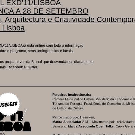
L EXD’11/LISBOA
NCA A 28 DE SETEMBRO
, Arquitectura e Criatividade Contempo
 Lisboa
XD’11/LISBOA
já está online com toda a informação
obre o programa, seus protagonistas e locais.
 os preparativos da Bienal que desvendamos diariamente
iais
Facebook
e
Twitter
.
Parceiros Institucionais:
Câmara Municipal de Lisboa; Ministério da Economia e 
Turismo de Portugal; Presidência do Conselho de Minist
de Estado da Cultura.
Patrocinado por:
Heineken.
Marca Associada:
SIM - Movimento pela criatividade
Samsung.
Marca Associada Open Talks:
Caixa Geral 