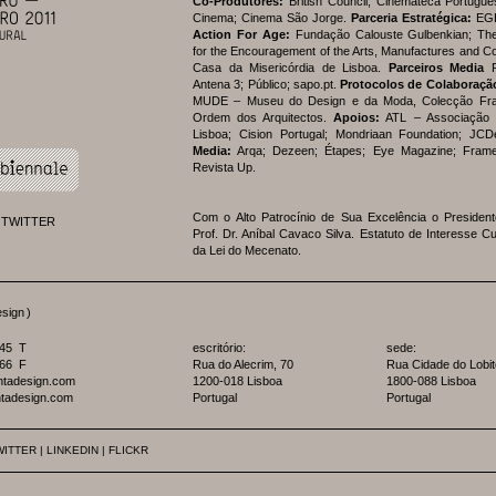
Co-Produtores:
British Council; Cinemateca Portugu
Cinema; Cinema São Jorge.
Parceria Estratégica:
EG
Action For Age:
Fundação Calouste Gulbenkian; The
for the Encouragement of the Arts, Manufactures and 
Casa da Misericórdia de Lisboa.
Parceiros Media
R
Antena 3; Público; sapo.pt.
Protocolos de Colaboraçã
MUDE – Museu do Design e da Moda, Colecção Fra
Ordem dos Arquitectos.
Apoios:
ATL – Associação 
Lisboa; Cision Portugal; Mondriaan Foundation; JC
Media:
Arqa; Dezeen; Étapes; Eye Magazine; Frame
Revista Up.
Com o Alto Patrocínio de Sua Excelência o Presiden
 TWITTER
Prof. Dr. Aníbal Cavaco Silva. Estatuto de Interesse Cu
da Lei do Mecenato.
esign
)
045 T
escritório:
sede:
866 F
Rua do Alecrim, 70
Rua Cidade do Lobito
ntadesign.com
1200-018 Lisboa
1800-088 Lisboa
tadesign.com
Portugal
Portugal
WITTER
|
LINKEDIN
|
FLICKR