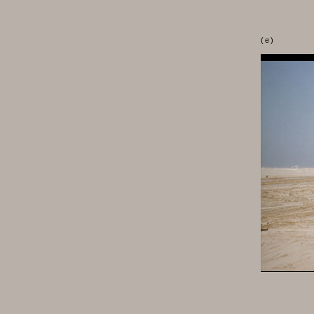
(
e
)