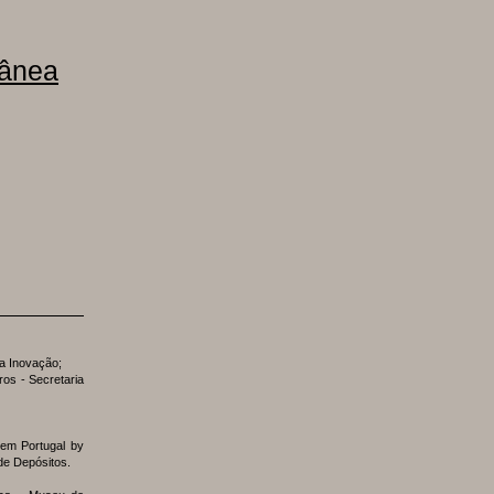
rânea
da Inovação;
ros - Secretaria
 em Portugal by
de Depósitos.