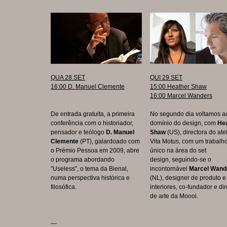
QUA 28 SET
QUI 29 SET
16:00 D. Manuel Clemente
15:00 Heather Shaw
16:00 Marcel Wanders
De entrada gratuita, a primeira
No segundo dia voltamos a
conferência com o historiador,
domínio do design, com
He
pensador e teólogo
D. Manuel
Shaw
(US), directora do atel
Clemente
(PT), galardoado com
Vita Motus, com um trabalh
o Prémio Pessoa em 2009, abre
único na área do set
o programa abordando
design, seguindo-se o
"Useless", o tema da Bienal,
incontornável
Marcel Wand
numa perspectiva histórica e
(NL), designer de produto e
filosófica.
interiores, co-fundador e dir
de arte da Moooi.
—