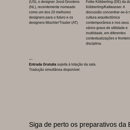
(US), o designer Joost Grootens
Folke Köbberling (DE) da d
(NL), recentemente nomeado
Köbberling/Kaltwasser. A
como um dos 20 melhores
discussão concentrar-se-á 
designers para o futuro e os
cultura arquitectónica
designers Mischler'Traxler (AT).
contemporânea e nos seus
vários graus de utilidade e
inutilidade, em diferentes
contextualizações e fronteir
disciplina.
—
Entrada Gratuita
sujeita à lotação da sala.
Tradução simultânea disponível.
Siga de perto os preparativos d