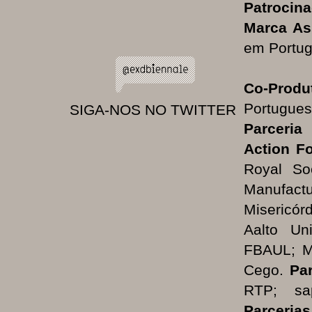
Patrocina
Marca As
em Portug
Co-Produ
Portugue
SIGA-NOS NO TWITTER
Parceria 
Action Fo
Royal So
Manufac
Misericór
Aalto Un
FBAUL; Mi
Cego.
Pa
RTP; sa
Parcerias