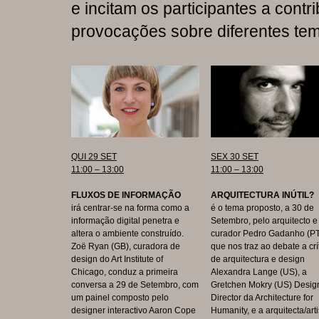
e incitam os participantes a contr
provocações sobre diferentes te
QUI 29 SET
SEX 30 SET
11:00 – 13:00
11:00 – 13:00
FLUXOS DE INFORMAÇÃO
ARQUITECTURA INÚTIL?
irá centrar-se na forma como a
é o tema proposto, a 30 de
informação digital penetra e
Setembro, pelo arquitecto e
altera o ambiente construído.
curador Pedro Gadanho (PT
Zoë Ryan (GB), curadora de
que nos traz ao debate a crí
design do Art Institute of
de arquitectura e design
Chicago, conduz a primeira
Alexandra Lange (US), a
conversa a 29 de Setembro, com
Gretchen Mokry (US) Desig
um painel composto pelo
Director da Architecture for
designer interactivo Aaron Cope
Humanity, e a arquitecta/arti