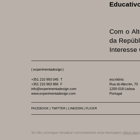
Educativ
Com o Alt
da Repúbli
Interesse
(
experimentadesign
)
+351 210 993 045 T
escritório:
+351 210 963 866 F
Rua do Alecrim, 70
info@experimentadesign.com
1200-018 Lisboa
www.experimentadesign.com
Portugal
FACEBOOK
|
TWITTER
|
LINKEDIN
|
FLICKR
Se não consegue visualizar correctamente esta mensagem
clique aqui
p