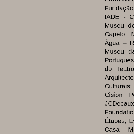
Fundação 
IADE - C
Museu do
Capelo; 
Água – R
Museu da
Portugue
do Teatr
Arquitect
Culturais
Cision Po
JCDecaux
Foundati
Étapes; E
Casa M