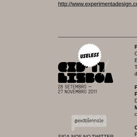
http://www.experimentadesign.
P
E
T
d
P
D
c
SIGA-NOS NO TWITTER