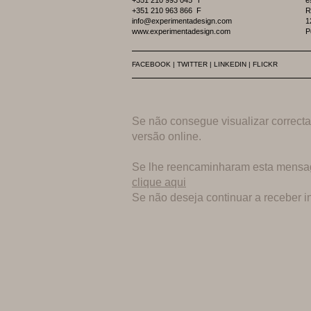
+351 210 993 045 T
e
+351 210 963 866 F
R
info@experimentadesign.com
1
www.experimentadesign.com
P
FACEBOOK
|
TWITTER
|
LINKEDIN
|
FLICKR
Se não consegue visualizar corre
versão online.
Se lhe reencaminharam esta mensag
clique aqui
Se não deseja continuar a receber 