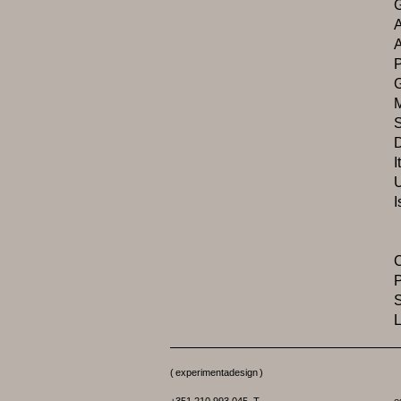
A
M
I
I
P
S
L
(
experimentadesign
)