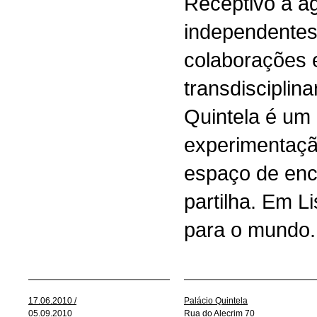
Receptivo a ag
independentes
colaborações 
transdisciplina
Quintela é um 
experimentaçã
espaço de enco
partilha. Em L
para o mundo.
17.06.2010 /
Palácio Quintela
05.09.2010
Rua do Alecrim 70