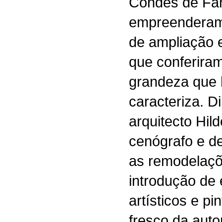
Condes de Far
empreenderam
de ampliação 
que conferiram
grandeza que 
caracteriza. Di
arquitecto Hil
cenógrafo e de
as remodelaçõ
introdução de
artísticos e pi
fresco da auto