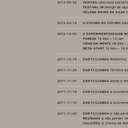
2013-05-22
VERITAS
Uma nova parceria
FESTIVAL IN
Design de lay
HELENA VIEIRA DA SILVA
O
2013-04-19
O FUTURO DO FUTURO
São
2012-12-03
A EXPERIMENTADESIGN N
PUREZA
13 Dez – 13 Jan
CRIATIVA-MENTE
08 Dez – 
BETA-START
12 Nov – 19 
2011-12-15
EXD'11/LISBOA
Momentos 
2011-11-25
EXD'11/LISBOA
Termina es
2011-11-21
EXD'11/LISBOA
Ainda a te
2011-11-16
EXD'11/LISBOA
A acontece
2011-11-10
EXD'11/LISBOA
A acontece
2011-11-02
EXD'11/LISBOA
A não perd
RESÍDUOS
A não perder a
COLISÕES
O cinema de Ro