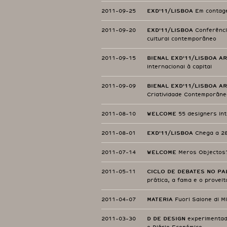
2011-09-25
EXD'11/LISBOA
Em contag
2011-09-20
EXD'11/LISBOA
Conferênci
cultural contemporâneo
2011-09-15
BIENAL EXD'11/LISBOA A
internacional à capital
2011-09-09
BIENAL EXD'11/LISBOA A
Criatividade Contemporâne
2011-08-10
WELCOME
55 designers int
2011-08-01
EXD'11/LISBOA
Chega a 28
2011-07-14
WELCOME
Meros Objectos?
2011-05-11
CICLO DE DEBATES NO PA
prática, a fama e o prove
2011-04-07
MATERIA
Fuori Salone di M
2011-03-30
D DE DESIGN
experimentade