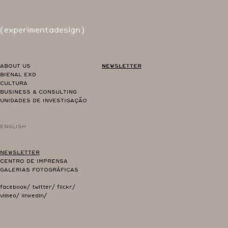
(
experimentadesign
)
ABOUT US
NEWSLETTER
BIENAL EXD
CULTURA
BUSINESS & CONSULTING
UNIDADES DE INVESTIGAÇÃO
ENGLISH
NEWSLETTER
CENTRO DE IMPRENSA
GALERIAS FOTOGRÁFICAS
facebook/
twitter/
flickr/
vimeo/
linkedin/