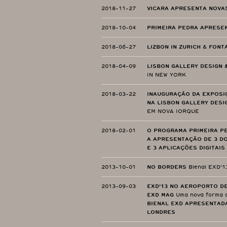
2018-11-27
VICARA APRESENTA NOVAS
2018-10-04
PRIMEIRA PEDRA APRESE
2018-06-27
LIZBON IN ZURICH
&
FONTA
2018-04-09
LISBON GALLERY DESIGN 
IN NEW YORK
2018-03-22
INAUGURAÇÃO DA EXPOSI
NA LISBON GALLERY DESI
EM NOVA IORQUE
2018-02-01
O PROGRAMA PRIMEIRA P
A APRESENTAÇÃO DE 3 D
E 3 APLICAÇÕES DIGITAIS
2013-10-01
NO BORDERS
Bienal EXD'1
2013-09-03
EXD'13 NO AEROPORTO D
EXD MAG
Uma nova forma d
BIENAL EXD APRESENTAD
LONDRES